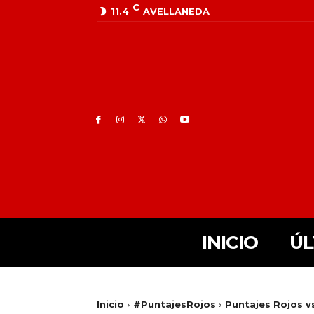
C
11.4
AVELLANEDA
INICIO
ÚL
Inicio
#PuntajesRojos
Puntajes Rojos v