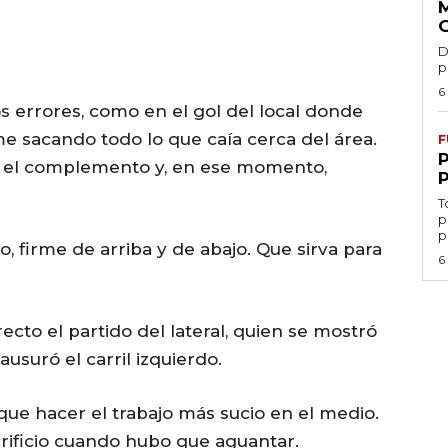
D
p
6
os errores, como en el gol del local donde
e sacando todo lo que caía cerca del área.
F
n el complemento y, en ese momento,
T
p
p
, firme de arriba y de abajo. Que sirva para
6
ecto el partido del lateral, quien se mostró
usuró el carril izquierdo.
que hacer el trabajo más sucio en el medio.
rificio cuando hubo que aguantar.