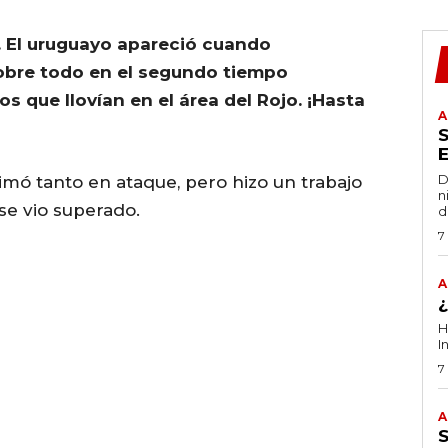
e. El uruguayo apareció cuando
obre todo en el segundo tiempo
s que llovían en el área del Rojo. ¡Hasta
A
D
stimó tanto en ataque, pero hizo un trabajo
n
se vio superado.
d
7
A
H
I
7
A