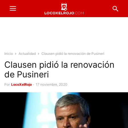
Inicio
Actualidad
Clausen pidió la renovación de Pusineri
Clausen pidió la renovación
de Pusineri
Por
LocoXelRojo
-
17 noviembre, 2020