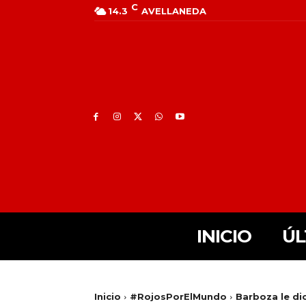
C
14.3
AVELLANEDA
INICIO
ÚL
Inicio
#RojosPorElMundo
Barboza le dio