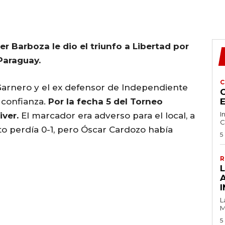
r Barboza le dio el triunfo a Libertad por
 Paraguay.
C
Garnero y el ex defensor de Independiente
C
 confianza.
Por la fecha 5 del Torneo
I
iver.
El marcador era adverso para el local, a
C
 perdía 0-1, pero Óscar Cardozo había
5
R
I
L
M
5