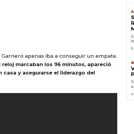
A
S
I
5
 Garnero apenas iba a conseguir un empate,
#
 reloj marcaban los 96 minutos, apareció
 casa y asegurarse el liderazgo del
T
e
4