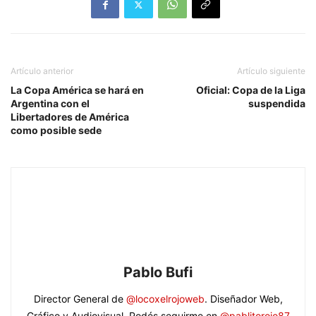
Artículo anterior
Artículo siguiente
La Copa América se hará en
Oficial: Copa de la Liga
Argentina con el
suspendida
Libertadores de América
como posible sede
Pablo Bufi
Director General de
@locoxelrojoweb
. Diseñador Web,
Gráfico y Audiovisual. Podés seguirme en
@pablitorojo87