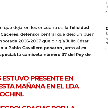
I
l
8
F
n que dejaron los encuentros,
la felicidad
o Cáceres
, defensor central que dejó un buen
G
mporada 2006/2007 que dirigía Julio César
d
to a Pablo Cavallero posaron junto al ex
8
special: la camiseta número 37 del Rey de
 ESTUVO PRESENTE EN
ESTA MAÑANA EN EL LDA
OCHINI.