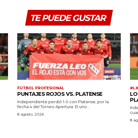
TE PUEDE GUSTAR
FÚTBOL PROFESIONAL
#L
PUNTAJES ROJOS VS. PLATENSE
LO
PL
Independiente perdió 1-0 con Platense, por la
fecha 4 del Torneo Apertura. El uno...
Ind
cuar
a
8 agosto, 2026
8 ag