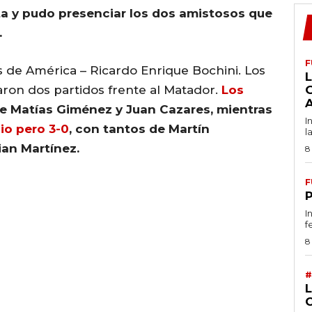
a y pudo presenciar los dos amistosos que
.
F
 de América – Ricardo Enrique Bochini. Los
L
garon dos partidos frente al Matador.
Los
de Matías Giménez y Juan Cazares, mientras
I
io pero 3-0
, con tantos de Martín
l
ian Martínez.
8
F
I
f
8
#