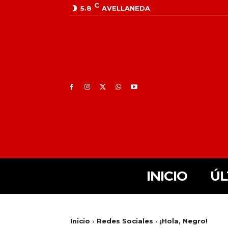
C
5.8
AVELLANEDA
INICIO
ÚL
Inicio
Redes Sociales
¡Hola, Negro!