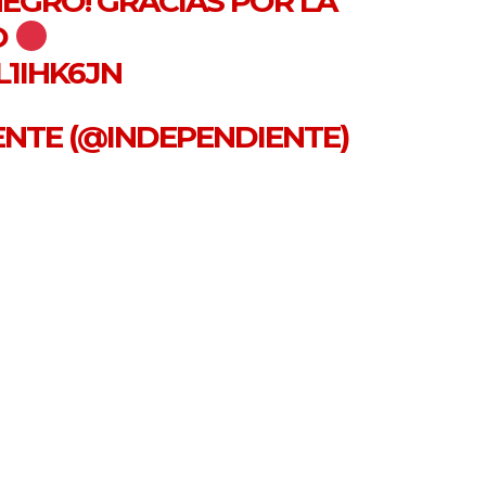
NEGRO! GRACIAS POR LA
O
L1IHK6JN
IENTE (@INDEPENDIENTE)