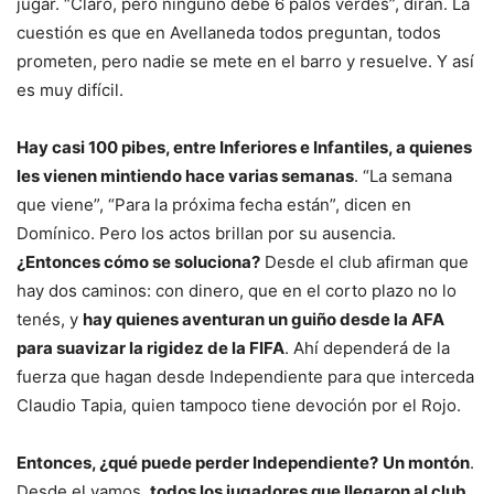
jugar. “Claro, pero ninguno debe 6 palos verdes”, dirán. La
cuestión es que en Avellaneda todos preguntan, todos
prometen, pero nadie se mete en el barro y resuelve. Y así
es muy difícil.
Hay casi 100 pibes, entre Inferiores e Infantiles, a quienes
les vienen mintiendo hace varias semanas
. “La semana
que viene”, “Para la próxima fecha están”, dicen en
Domínico. Pero los actos brillan por su ausencia.
¿Entonces cómo se soluciona?
Desde el club afirman que
hay dos caminos: con dinero, que en el corto plazo no lo
tenés, y
hay quienes aventuran un guiño desde la AFA
para suavizar la rigidez de la FIFA
. Ahí dependerá de la
fuerza que hagan desde Independiente para que interceda
Claudio Tapia, quien tampoco tiene devoción por el Rojo.
Entonces, ¿qué puede perder Independiente?
Un montón
.
Desde el vamos,
todos los jugadores que llegaron al club