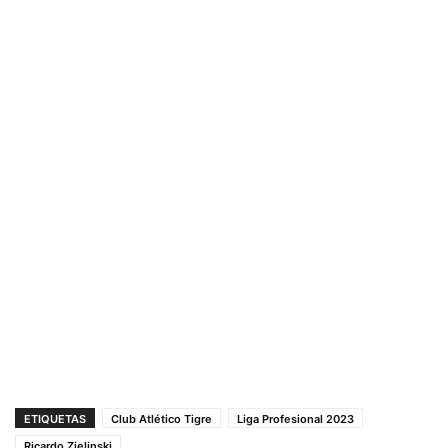
ETIQUETAS
Club Atlético Tigre
Liga Profesional 2023
Ricardo Zielinski