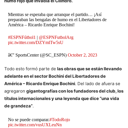
humo rojo que invadía el Cilindro.
Mientras se esperaba que arranque el partido… ¡Así
preparaban las bengalas de humo en el Libertadores de
América – Ricardo Enrique Bochini!
#ESPNFútbol1
|
@ESPNFutbolArg
pic.twitter.com/DZYmlTw5sU
â€” SportsCenter (@SC_ESPN)
October 2, 2023
Todo esto formó parte de
las obras que se están llevando
adelante en el sector Bochini del Libertadores de
América – Ricardo Enrique Bochini
. Del lado de afuera se
agregaron
gigantografías con los fundadores del club, los
títulos internacionales y una leyenda que dice “una vida
de grandeza”
.
No se puede comparar.
#TodoRojo
pic.twitter.com/vusUXLeuNn