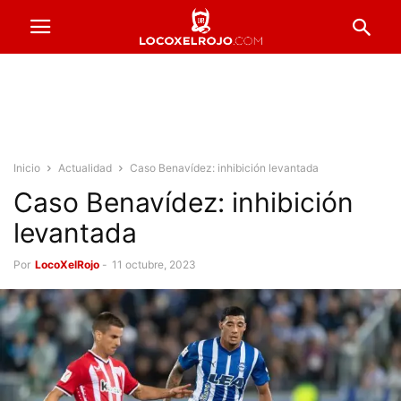
Inicio
Actualidad
Caso Benavídez: inhibición levantada
Caso Benavídez: inhibición
levantada
Por
LocoXelRojo
-
11 octubre, 2023