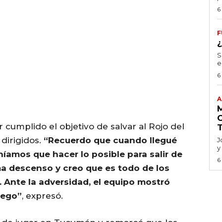
6
F
S
e
6
A
 cumplido el objetivo de salvar al Rojo del
dirigidos.
“Recuerdo que cuando llegué
J
y
níamos que hacer lo posible para salir de
6
ma descenso y creo que es todo de los
. Ante la adversidad, el equipo mostró
uego”
, expresó.