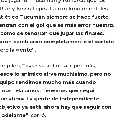
ad de jugar en Tucumán y remarcó que los
r Ruíz y Kevin López fueron fundamentales
tlético Tucumán siempre se hace fuerte.
entran con el gol que es más error nuestro.
omo se tendrían que jugar las finales.
aron cambiaron completamente el partido
ere la gente”
.
cumplido, Tevez se animó a ir por más,
esde lo anímico sirve muchísimo, pero no
equipo rendimos mucho más cuando
 nos relajamos. Tenemos que seguir
ue ahora. La gente de Independiente
objetivo ya está, ahora hay que seguir con
 adelante”
, cerró.