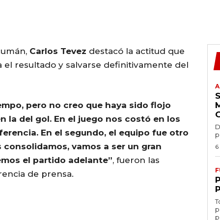
ucumán,
Carlos Tevez
destacó la actitud que
 el resultado y salvarse definitivamente del
A
empo, pero no creo que haya sido flojo
 la del gol. En el juego nos costó en los
D
ferencia. En el segundo, el equipo fue otro
p
os consolidamos, vamos a ser un gran
6
emos el partido adelante”
, fueron las
F
rencia de prensa.
T
p
p