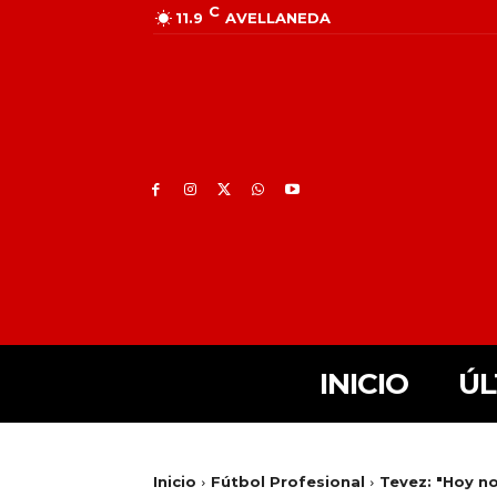
C
11.9
AVELLANEDA
INICIO
ÚL
Inicio
Fútbol Profesional
Tevez: "Hoy n