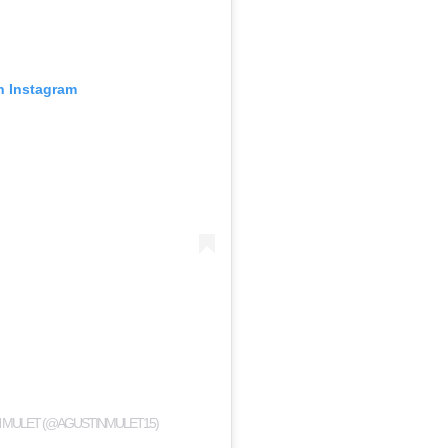
n Instagram
N MULET (@AGUSTINMULET15)