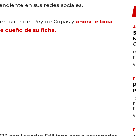
pendiente en sus redes sociales.
ser parte del Rey de Copas y
ahora le toca
A
es dueño de su ficha.
D
p
6
F
T
p
p
6
F
 2023 con Leandro Stillitano como entrenador