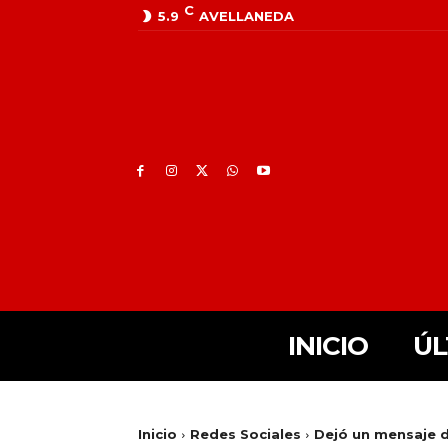
C
5.9
AVELLANEDA
INICIO
ÚL
Inicio
Redes Sociales
Dejó un mensaje 