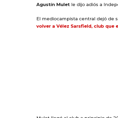
Agustín Mulet
le dijo adiós a Inde
El mediocampista central dejó de 
volver a Vélez Sarsfield, club que 
Mulet llegó al club a principio de