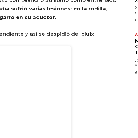
S
ía sufrió varias lesiones: en la rodilla,
e
garro en su aductor.
6
ndiente y así se despidió del club:
A
J
y
6