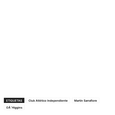
ETIQUETAS
Club Atlético Independiente
Martín Sarrafiore
OÂ´Higgins