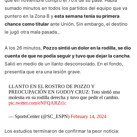
que en noviembre compró el 70% de su pase. Había
sumado minutos en todos los partidos del equipo que va
puntero en la Zona B y
esta semana tenía su primera
chance como titular
ante Unión. Sin embargo, el destino
le jugó otra mala pasada…
A los 26 minutos,
Pozzo sintió un dolor en la rodilla, se dio
cuenta de que no podía seguir y tuvo que dejar la cancha
.
Salió en medio de un llanto desconsolado. En el fondo,
presentía que era una lesión grave.
LLANTO EN EL ROSTRO DE POZZO Y
PREOCUPACIÓN EN GODOY CRUZ: Toto sintió una
molestia en su rodilla derecha y tuvo que pedir el cambio.
pic.twitter.com/eNFQARZt1c
— SportsCenter (@SC_ESPN)
February 14, 2024
Los estudios terminaron de confirmar la peor noticia: