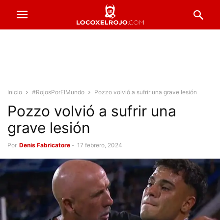
Inicio
#RojosPorElMundo
Pozzo volvió a sufrir una grave lesión
Pozzo volvió a sufrir una
grave lesión
Por
Denis Fabricatore
-
17 febrero, 2024