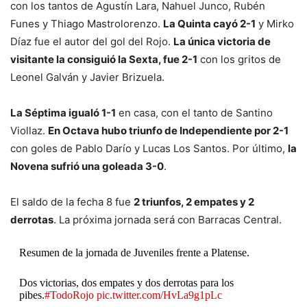
con los tantos de Agustín Lara, Nahuel Junco, Rubén
Funes y Thiago Mastrolorenzo.
La Quinta cayó 2-1
y Mirko
Díaz fue el autor del gol del Rojo.
La única victoria de
visitante la consiguió la Sexta, fue 2-1
con los gritos de
Leonel Galván y Javier Brizuela.
La Séptima igualó 1-1
en casa, con el tanto de Santino
Viollaz.
En Octava hubo triunfo de Independiente por 2-1
con goles de Pablo Darío y Lucas Los Santos. Por último,
la
Novena sufrió una goleada 3-0
.
El saldo de la fecha 8 fue
2 triunfos, 2 empates y 2
derrotas
. La próxima jornada será con Barracas Central.
Resumen de la jornada de Juveniles frente a Platense.
Dos victorias, dos empates y dos derrotas para los
pibes.
#TodoRojo
pic.twitter.com/HvLa9g1pLc