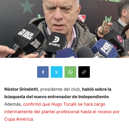
Néstor Grindetti
, presidente del club,
habló sobre la
búsqueda del nuevo entrenador de Independiente
.
Además,
confirmó que Hugo Tocalli se hará cargo
interinamente del plantel profesional hasta el receso por
Copa América
.