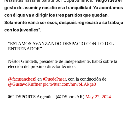
restantes hasta el parate por Copa América:
“Hugo tuvo el
gesto de asumir y nos dio esa tranquilidad. Ya acordamos
con él que va a dirigir los tres partidos que quedan.
Solamente van a ser esos, después regresará a su trabajo
con los juveniles”
.
“ESTAMOS AVANZANDO DESPACIO CON LO DEL
ENTRENADOR”
Néstor Grindetti, presidente de Independiente, habló sobre la
elección del próximo director técnico.
@facusanches9
en
#PuedePasar
, con la conducción de
@GustavoKuffner
pic.twitter.com/huwbLAkge0
â€” DSPORTS Argentina (@DSportsAR)
May 22, 2024