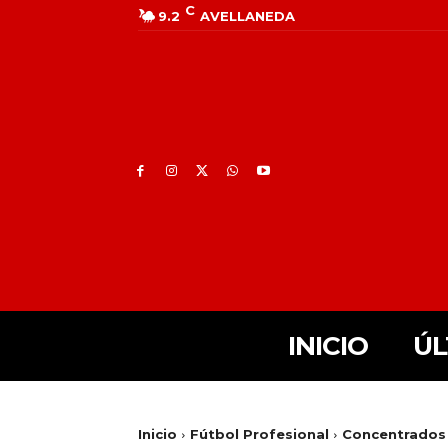
C
9.2
AVELLANEDA
INICIO
ÚL
Inicio
Fútbol Profesional
Concentrados v