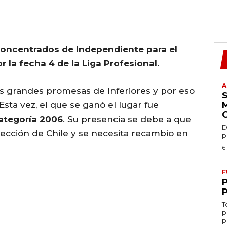
 concentrados de Independiente para el
r la fecha 4 de la Liga Profesional.
A
las grandes promesas de Inferiores y por eso
Esta vez, el que se ganó el lugar fue
categoría 2006
. Su presencia se debe a que
D
lección de Chile y se necesita recambio en
p
6
F
T
p
p