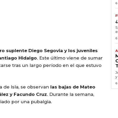
6
F
S
e
6
ero suplente Diego Segovia y los juveniles
A
antiago Hidalgo
. Este último viene de sumar
arse tras un largo período en el que estuvo
J
y
6
a de Isla, se observan
las bajas de Mateo
zález y Facundo Cruz
. Durante la semana,
ciado por una pubalgia.