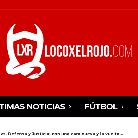
TIMAS NOTICIAS
FÚTBOL
s. Defensa y Justicia: con una cara nueva y la vuelta...