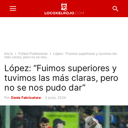
Inicio
Fútbol Profesional
López: “Fuimos superiores y tuvimos las
más claras, pero no se nos...
López: “Fuimos superiores y
tuvimos las más claras, pero
no se nos pudo dar”
Por
Denis Fabricatore
-
3 junio, 2024