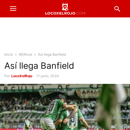
Inicio
#ElRival
Así llega Banfield
Así llega Banfield
Por
LocoXelRojo
-
11 junio, 2024