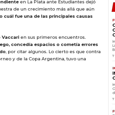
endiente
en La Plata ante Estudiantes dejó
uestra de un crecimiento más allá que aún
o cuál fue una de las principales causas
F
o Vaccari
en sus primeros encuentros.
I
uego, concedía espacios o cometía errores
L
B
ido
, por citar algunos. Lo cierto es que contra
7
rneo y de la Copa Argentina, tuvo una
I
O
I
O
d
7
F