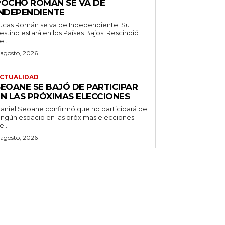
POCHO ROMÁN SE VA DE
INDEPENDIENTE
ucas Román se va de Independiente. Su
stino estará en los Países Bajos. Rescindió
e...
 agosto, 2026
CTUALIDAD
SEOANE SE BAJÓ DE PARTICIPAR
EN LAS PRÓXIMAS ELECCIONES
aniel Seoane confirmó que no participará de
ingún espacio en las próximas elecciones
e...
 agosto, 2026