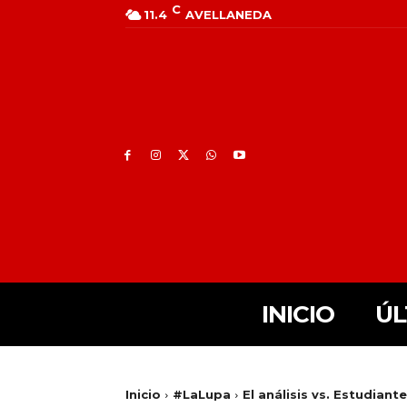
C
11.4
AVELLANEDA
INICIO
ÚL
Inicio
#LaLupa
El análisis vs. Estudiant