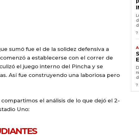
L
de
d
7
A
ue sumó fue el de la solidez defensiva a
comenzó a establecerse con el correr de
culizó el juego interno del Pincha y se
D
n
s. Así fue construyendo una laboriosa pero
d
7
, compartimos el análisis de lo que dejó el 2-
stadio Uno:
TUDIANTES