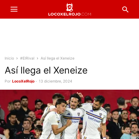
Inicio
#ElRival
Así llega el Xeneize
Así llega el Xeneize
Por
LocoXelRojo
-
13 diciembre, 2024