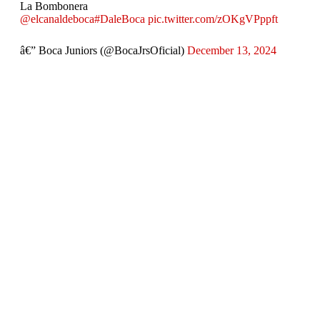
La Bombonera
@elcanaldeboca
#DaleBoca
pic.twitter.com/zOKgVPppft
â€” Boca Juniors (@BocaJrsOficial)
December 13, 2024