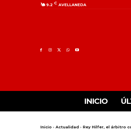
C
9.2
AVELLANEDA
INICIO
ÚL
Inicio
Actualidad
Rey Hilfer, el árbitro c