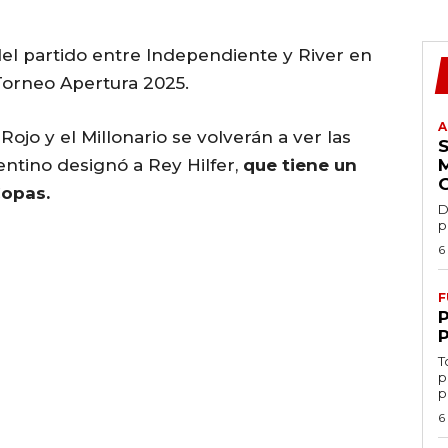
del partido entre Independiente y River en
Torneo Apertura 2025.
A
l Rojo y el Millonario se volverán a ver las
entino designó a Rey Hilfer,
que tiene un
Copas.
D
p
6
F
T
p
p
6