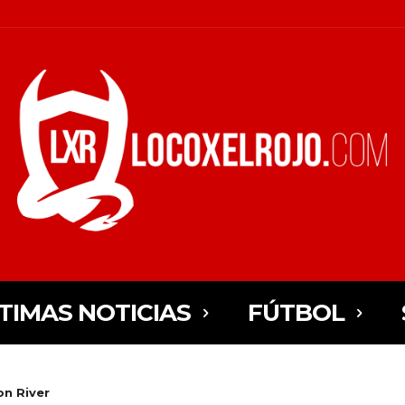
TIMAS NOTICIAS
FÚTBOL
on River