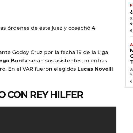
F
S
e
las órdenes de este juez y cosechó
4
6
A
 ante Godoy Cruz por la fecha 19 de la Liga
iego Bonfa
serán sus asistentes, mientras
tro. En el VAR fueron elegidos
Lucas Novelli
J
y
6
O CON REY HILFER