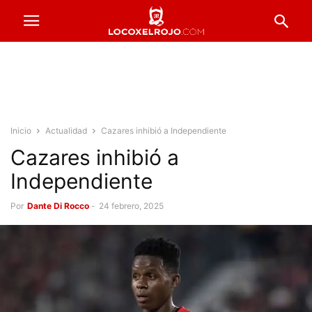
Inicio
Actualidad
Cazares inhibió a Independiente
Cazares inhibió a
Independiente
Por
Dante Di Rocco
-
24 febrero, 2025