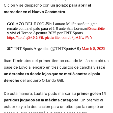
Ciclón y se despachó con
un golazo para abrir el
marcador en el Nuevo Gasómetro
.
GOLAZO DEL ROJO âš½ Lautaro Millán sacó un gran
remate contra el palo para el 1-0 ante San Lorenzo
#Suscribite
y viví el Torneo Apertura 2025 por TNT Sports
https://t.co/rq6sQOrFik
pic.twitter.com/b7pzQfwPVY
â€” TNT Sports Argentina (@TNTSportsAR)
March 8, 2025
Iban 11 minutos del primer tiempo cuando Millán recibió un
pase de Loyola, encaró en tres cuartos de cancha y
sacó
un derechazo desde lejos que se metió contra el palo
derecho
del arquero Orlando Gill.
De esta manera, Lautaro pudo marcar su
primer gol en 14
partidos jugados en la máxima categoría
. Un premio al
esfuerzo y a la dedicación para un pibe que la rompió en