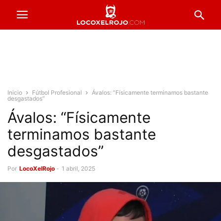
Inicio
Fútbol Profesional
Ávalos: “Físicamente terminamos bastante
desgastados”
Ávalos: “Físicamente
terminamos bastante
desgastados”
Por
LocoXelRojo
-
1 abril, 2025