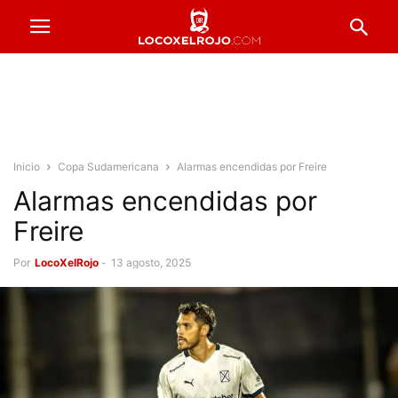
Inicio
Copa Sudamericana
Alarmas encendidas por Freire
Alarmas encendidas por
Freire
Por
LocoXelRojo
-
13 agosto, 2025