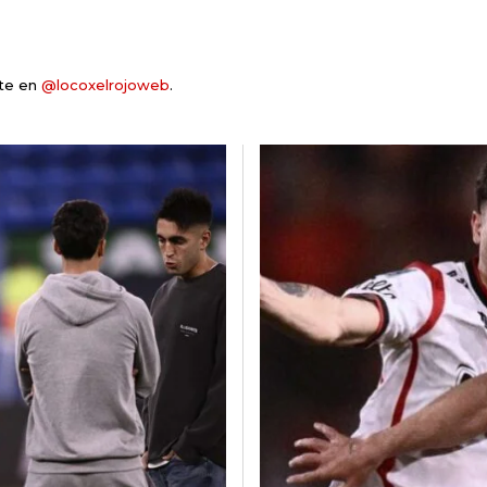
nte en
@locoxelrojoweb
.