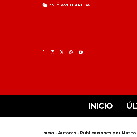
C
7.7
AVELLANEDA
INICIO
ÚL
Inicio
Autores
Publicaciones por Mateo 