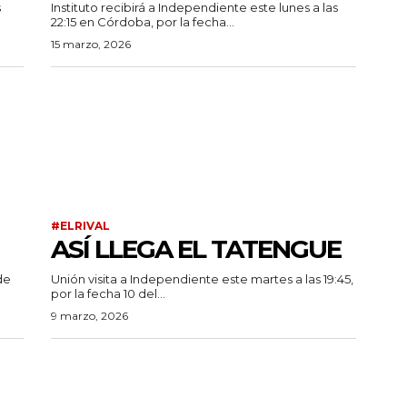
s
Instituto recibirá a Independiente este lunes a las
22:15 en Córdoba, por la fecha...
15 marzo, 2026
#ELRIVAL
ASÍ LLEGA EL TATENGUE
de
Unión visita a Independiente este martes a las 19:45,
por la fecha 10 del...
9 marzo, 2026