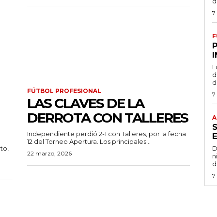
d
7
F
L
de
d
FÚTBOL PROFESIONAL
7
LAS CLAVES DE LA
DERROTA CON TALLERES
A
Independiente perdió 2-1 con Talleres, por la fecha
12 del Torneo Apertura. Los principales...
to,
D
22 marzo, 2026
n
d
7