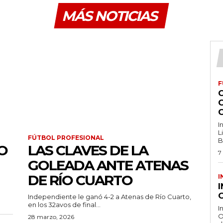
MÁS NOTICIAS
F
I
L
FÚTBOL PROFESIONAL
B
O
LAS CLAVES DE LA
7
GOLEADA ANTE ATENAS
DE RÍO CUARTO
I
O
Independiente le ganó 4-2 a Atenas de Río Cuarto,
en los 32avos de final...
I
O
28 marzo, 2026