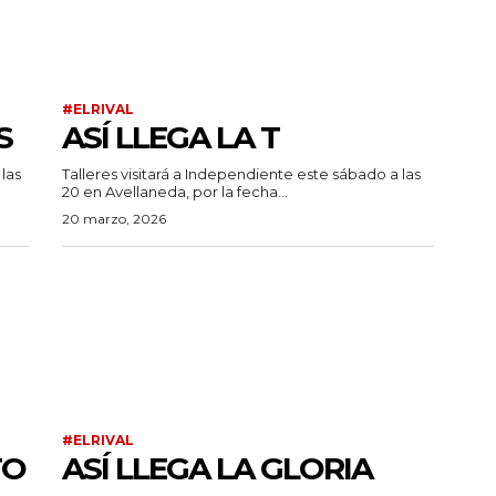
#ELRIVAL
S
ASÍ LLEGA LA T
las
Talleres visitará a Independiente este sábado a las
20 en Avellaneda, por la fecha...
20 marzo, 2026
#ELRIVAL
TO
ASÍ LLEGA LA GLORIA