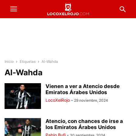
Inicio
Etiquetas
Al-Wahda
Al-Wahda
Vienen a ver a Atencio desde
Emiratos Árabes Unidos
LocoXelRojo
-
29 noviembre, 2024
Atencio, con chances de irse a
los Emiratos Árabes Unidos
Pablo Bufi
-
30 septiembre, 2024