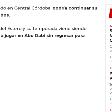
ido en Central Córdoba,
podría continuar su
idos.
A
del Estero y su temporada viene siendo
a jugar en Abu Dabi sin regresar para
D
p
6
F
T
p
p
6
F