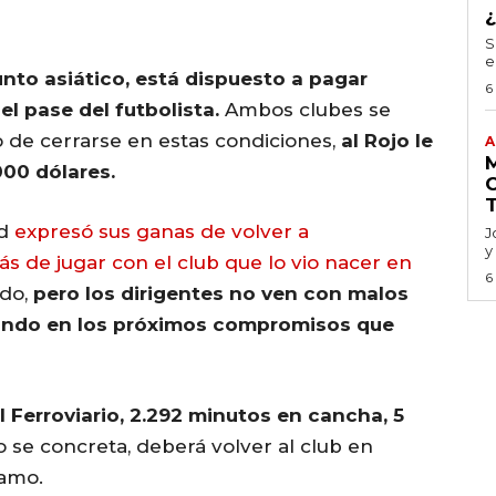
S
e
nto asiático, está dispuesto a pagar
6
l pase del futbolista.
Ambos clubes se
 de cerrarse en estas condiciones,
al Rojo le
A
000 dólares.
ad
expresó sus ganas de volver a
J
y
s de jugar con el club que lo vio nacer en
6
ado,
pero los dirigentes no ven con malos
sando en los próximos compromisos que
el Ferroviario, 2.292 minutos en cancha, 5
no se concreta, deberá volver al club en
tamo.