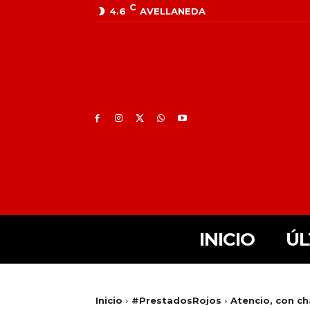
C
4.6
AVELLANEDA
INICIO
ÚL
Inicio
#PrestadosRojos
Atencio, con ch