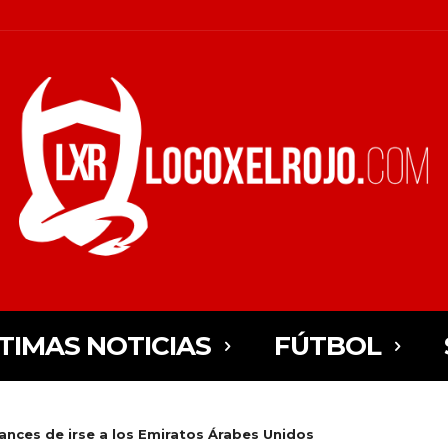
TIMAS NOTICIAS
FÚTBOL
ances de irse a los Emiratos Árabes Unidos