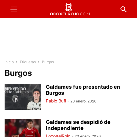
Inicio
Etiquetas
Burgos
Burgos
Galdames fue presentado en
Burgos
Pablo Bufi
-
23 enero, 2026
Galdames se despidió de
Independiente
LocoXelRojo
-
20 enero, 2026