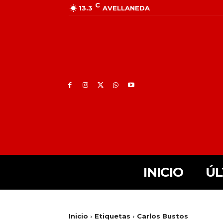
C
13.3
AVELLANEDA
INICIO
ÚL
Inicio
Etiquetas
Carlos Bustos