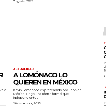
7 agosto, 2026
F
I
L
ACTUALIDAD
B
R
A LOMÓNACO LO
7
QUIEREN EN MÉXICO
I
vela
Kevin Lomónaco es pretendido por León de
México. Llegó una oferta formal que
O
Independiente...
I
26 noviembre, 2025