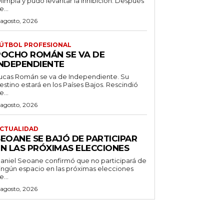
limpia y pudo levantar la inhibición. Después
e...
 agosto, 2026
ÚTBOL PROFESIONAL
POCHO ROMÁN SE VA DE
INDEPENDIENTE
ucas Román se va de Independiente. Su
stino estará en los Países Bajos. Rescindió
e...
 agosto, 2026
CTUALIDAD
SEOANE SE BAJÓ DE PARTICIPAR
EN LAS PRÓXIMAS ELECCIONES
aniel Seoane confirmó que no participará de
ingún espacio en las próximas elecciones
e...
 agosto, 2026