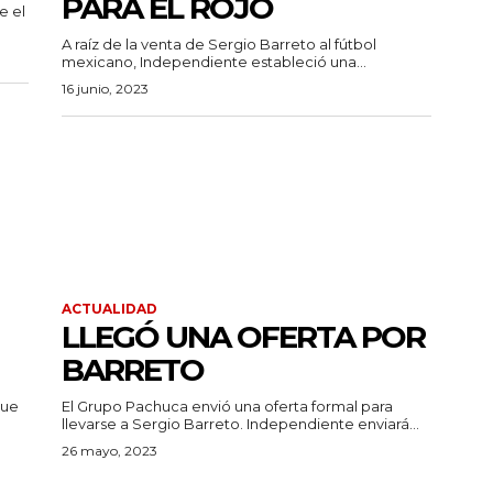
PARA EL ROJO
e el
A raíz de la venta de Sergio Barreto al fútbol
mexicano, Independiente estableció una...
16 junio, 2023
ACTUALIDAD
LLEGÓ UNA OFERTA POR
BARRETO
que
El Grupo Pachuca envió una oferta formal para
llevarse a Sergio Barreto. Independiente enviará...
26 mayo, 2023