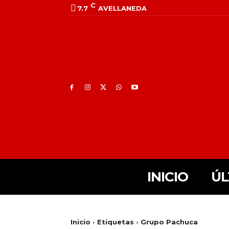
C
7.7
AVELLANEDA
INICIO
ÚL
Inicio
Etiquetas
Grupo Pachuca