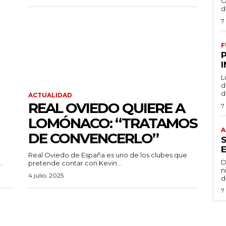
O
d
7
F
L
de
d
ACTUALIDAD
REAL OVIEDO QUIERE A
7
LOMÓNACO: “TRATAMOS
A
DE CONVENCERLO”
Real Oviedo de España es uno de los clubes que
D
.
pretende contar con Kevin...
n
4 julio, 2025
d
7