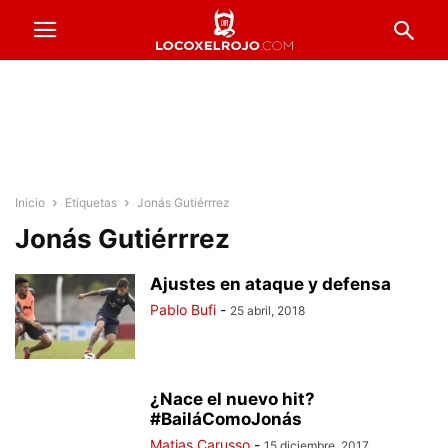
Inicio
Etiquetas
Jonás Gutiérrrez
Jonás Gutiérrrez
Ajustes en ataque y defensa
Pablo Bufi
-
25 abril, 2018
¿Nace el nuevo hit?
#BailáComoJonás
Matias Carusso
-
15 diciembre, 2017