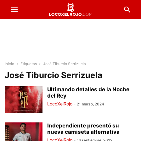
Inicio
Etiquetas
José Tiburcio Serrizuela
José Tiburcio Serrizuela
Ultimando detalles de la Noche
del Rey
LocoXelRojo
-
21 marzo, 2024
Independiente presentó su
nueva camiseta alternativa
LocoXelRojo
-
16 septiembre, 2022