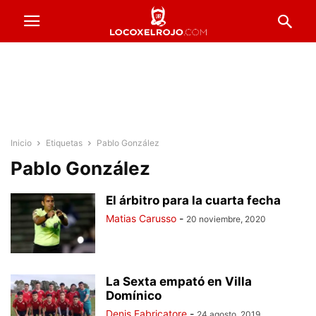
Inicio
Etiquetas
Pablo González
Pablo González
El árbitro para la cuarta fecha
Matias Carusso
-
20 noviembre, 2020
La Sexta empató en Villa
Domínico
Denis Fabricatore
-
24 agosto, 2019