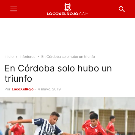
Inicio
Inferiores
En Córdoba solo hubo un triunfo
En Córdoba solo hubo un
triunfo
Por
LocoXelRojo
-
4 mayo, 2019