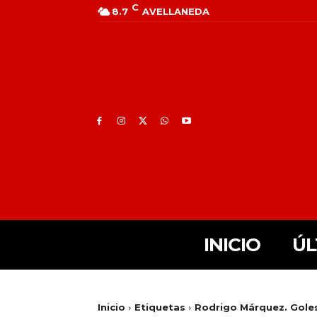
C
8.7
AVELLANEDA
INICIO
ÚL
Inicio
Etiquetas
Rodrigo Márquez. Goles