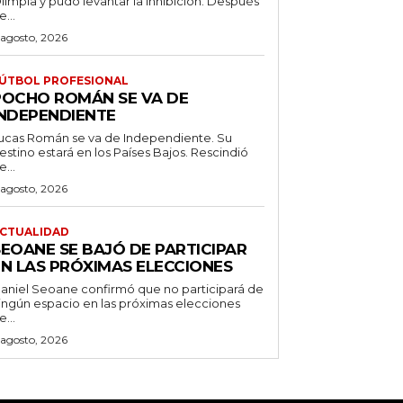
limpia y pudo levantar la inhibición. Después
e...
 agosto, 2026
ÚTBOL PROFESIONAL
POCHO ROMÁN SE VA DE
INDEPENDIENTE
ucas Román se va de Independiente. Su
stino estará en los Países Bajos. Rescindió
e...
 agosto, 2026
CTUALIDAD
SEOANE SE BAJÓ DE PARTICIPAR
EN LAS PRÓXIMAS ELECCIONES
aniel Seoane confirmó que no participará de
ingún espacio en las próximas elecciones
e...
 agosto, 2026