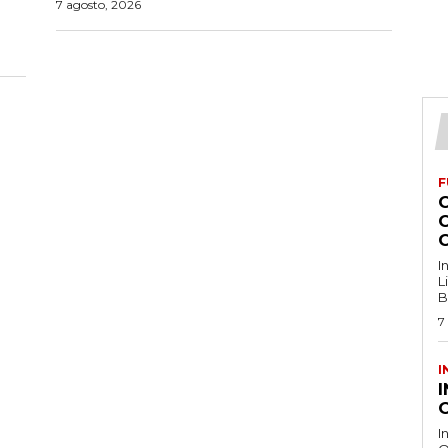
7 agosto, 2026
F
I
L
B
7
I
O
I