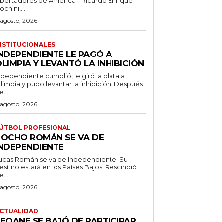
ibertadores de América - Ricardo Enrique
ochini,...
 agosto, 2026
NSTITUCIONALES
INDEPENDIENTE LE PAGÓ A
LIMPIA Y LEVANTÓ LA INHIBICIÓN
ndependiente cumplió, le giró la plata a
limpia y pudo levantar la inhibición. Después
e...
 agosto, 2026
ÚTBOL PROFESIONAL
POCHO ROMÁN SE VA DE
INDEPENDIENTE
ucas Román se va de Independiente. Su
stino estará en los Países Bajos. Rescindió
e...
 agosto, 2026
CTUALIDAD
SEOANE SE BAJÓ DE PARTICIPAR