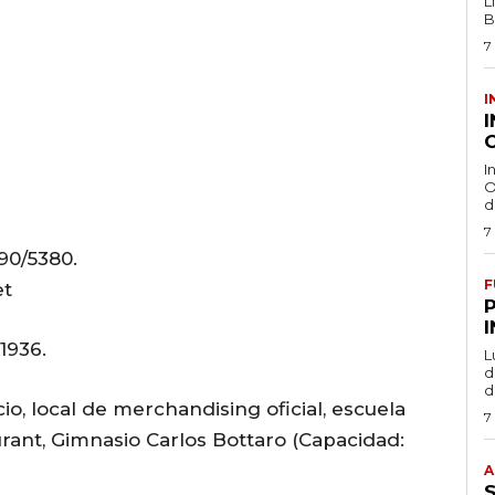
L
B
7
I
O
I
O
d
7
90/5380.
F
et
1936.
L
de
d
cio, local de merchandising oficial, escuela
7
aurant, Gimnasio Carlos Bottaro (Capacidad:
A