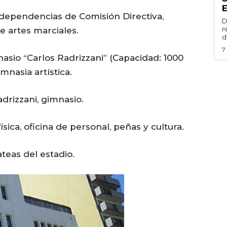
 dependencias de Comisión Directiva,
D
n
e artes marciales.
d
7
asio “Carlos Radrizzani” (Capacidad: 1000
nasia artística.
drizzani, gimnasio.
sica, oficina de personal, peñas y cultura.
teas del estadio.