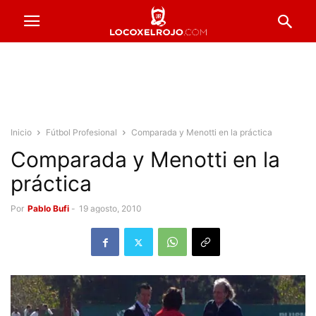
Inicio
Fútbol Profesional
Comparada y Menotti en la práctica
Comparada y Menotti en la
práctica
Por
Pablo Bufi
-
19 agosto, 2010