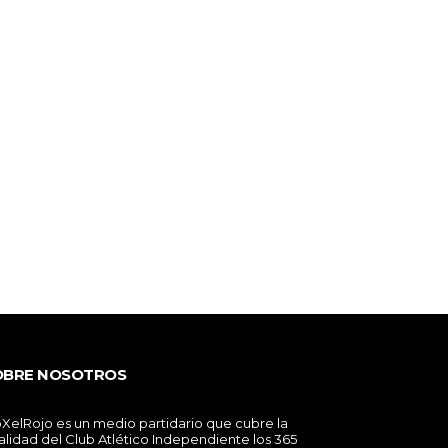
OBRE NOSOTROS
XelRojo es un medio partidario que cubre la
alidad del Club Atlético Independiente los 365