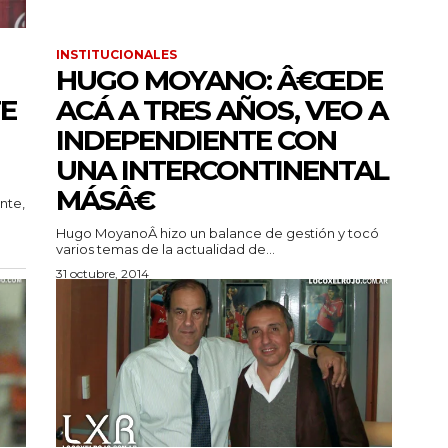
INSTITUCIONALES
HUGO MOYANO: Â€ŒDE
TE
ACÁ A TRES AÑOS, VEO A
INDEPENDIENTE CON
UNA INTERCONTINENTAL
MÁSÂ€
nte,
Hugo MoyanoÂ hizo un balance de gestión y tocó
varios temas de la actualidad de...
31 octubre, 2014