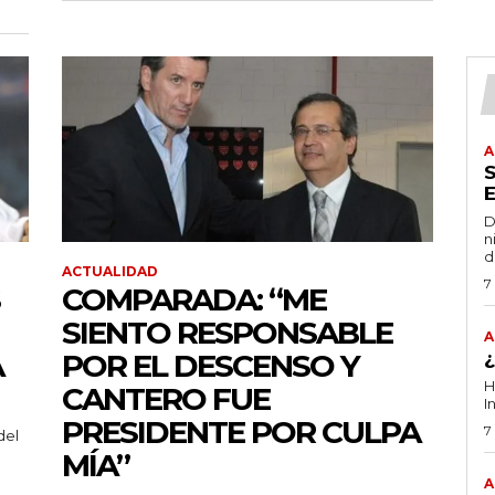
A
D
n
d
ACTUALIDAD
7
COMPARADA: “ME
SIENTO RESPONSABLE
A
A
POR EL DESCENSO Y
H
CANTERO FUE
I
PRESIDENTE POR CULPA
7
del
MÍA”
A