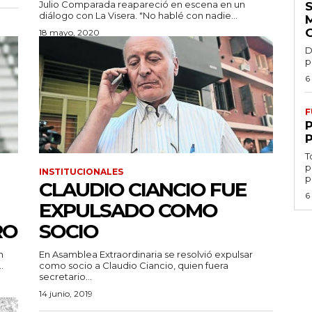
Julio Comparada reapareció en escena en un
diálogo con La Visera. "No hablé con nadie...
18 mayo, 2020
D
p
6
F
T
p
INSTITUCIONALES
p
CLAUDIO CIANCIO FUE
6
EXPULSADO COMO
RO
SOCIO
n
En Asamblea Extraordinaria se resolvió expulsar
.
como socio a Claudio Ciancio, quien fuera
secretario...
14 junio, 2019