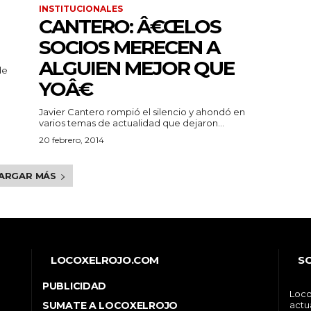
INSTITUCIONALES
CANTERO: Â€ŒLOS
SOCIOS MERECEN A
ALGUIEN MEJOR QUE
de
YOÂ€
Javier Cantero rompió el silencio y ahondó en
varios temas de actualidad que dejaron...
20 febrero, 2014
ARGAR MÁS
LOCOXELROJO.COM
S
PUBLICIDAD
Loco
SUMATE A LOCOXELROJO
actu