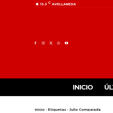
C
13.3
AVELLANEDA
INICIO
ÚL
Inicio
Etiquetas
Julio Comparada