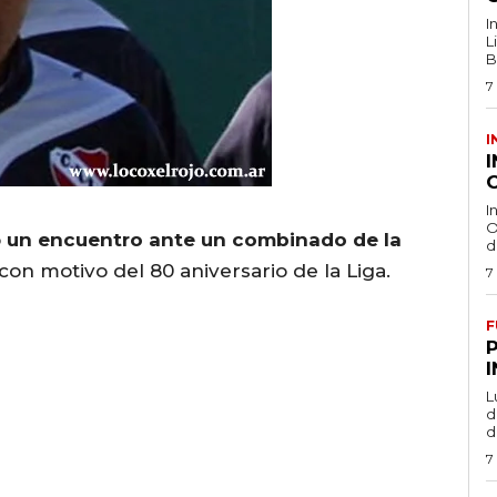
I
L
B
7
I
O
I
O
ó
un encuentro ante un combinado de la
d
con motivo del 80 aniversario de la Liga.
7
F
L
de
d
7