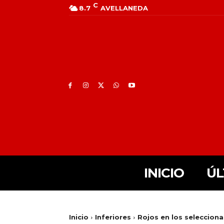
C
8.7
AVELLANEDA
INICIO
ÚL
Inicio
Inferiores
Rojos en los selecciona