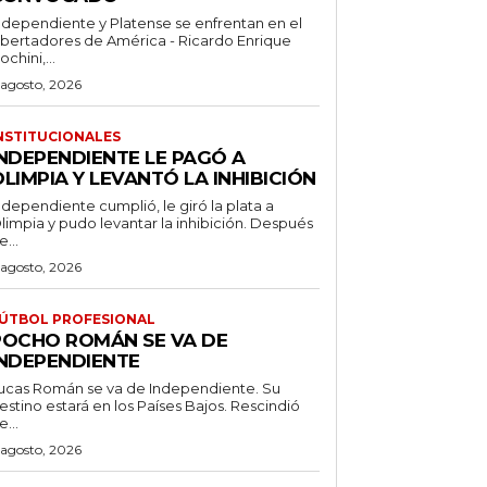
ndependiente y Platense se enfrentan en el
ibertadores de América - Ricardo Enrique
ochini,...
 agosto, 2026
NSTITUCIONALES
INDEPENDIENTE LE PAGÓ A
LIMPIA Y LEVANTÓ LA INHIBICIÓN
ndependiente cumplió, le giró la plata a
limpia y pudo levantar la inhibición. Después
e...
 agosto, 2026
ÚTBOL PROFESIONAL
POCHO ROMÁN SE VA DE
INDEPENDIENTE
ucas Román se va de Independiente. Su
stino estará en los Países Bajos. Rescindió
e...
 agosto, 2026