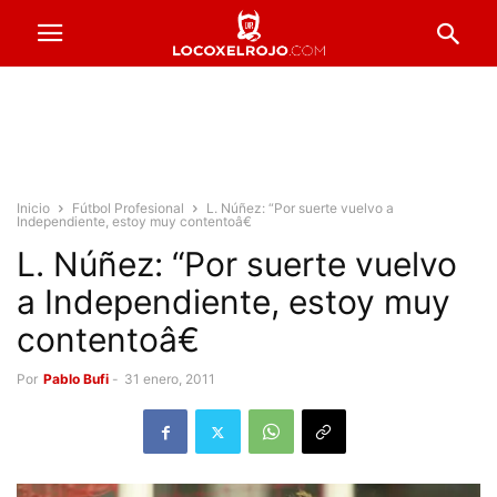
Inicio
Fútbol Profesional
L. Núñez: “Por suerte vuelvo a
Independiente, estoy muy contentoâ€
L. Núñez: “Por suerte vuelvo
a Independiente, estoy muy
contentoâ€
Por
Pablo Bufi
-
31 enero, 2011