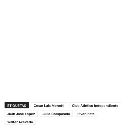
ETIQUETAS
Cesar Luis Menotti
Club Atlético Independiente
Juan José López
Julio Comparada
River Plate
Walter Acevedo