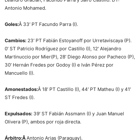
Antonio Mohamed.
Goles:
Â 33′ PT Facundo Parra (I).
Cambios:
23′ PT Fabián Estoyanoff por Urretaviscaya (P).
0′ ST Patricio Rodríguez por Castillo (I), 12′ Alejandro
Martinuccio por Mier(P), 28′ Diego Alonso por Pacheco (P),
30′ Hernán Fredes por Godoy (I) e Iván Pérez por
Mancuello (I).
Amonestados:
Â 18′ PT Castillo (I), 44′ PT Matheu (I) y 41′
ST Fredes (I).
Expulsados:
39′ ST Fabián Assmann (I) y Juan Manuel
Olivera (P), ambos por roja directa.
Árbitro:Â
Antonio Arias (Paraguay).