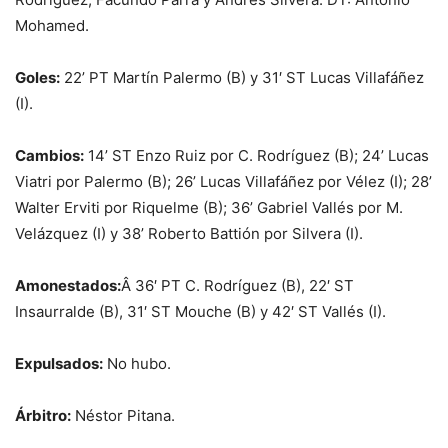
Mohamed.
Goles:
22’ PT Martín Palermo (B) y 31′ ST Lucas Villafáñez
(I).
Cambios:
14’ ST Enzo Ruiz por C. Rodríguez (B); 24’ Lucas
Viatri por Palermo (B); 26’ Lucas Villafáñez por Vélez (I); 28’
Walter Erviti por Riquelme (B); 36’ Gabriel Vallés por M.
Velázquez (I) y 38’ Roberto Battión por Silvera (I).
Amonestados:
Â 36′ PT C. Rodríguez (B), 22′ ST
Insaurralde (B), 31′ ST Mouche (B) y 42′ ST Vallés (I).
Expulsados:
No hubo.
Árbitro:
Néstor Pitana.