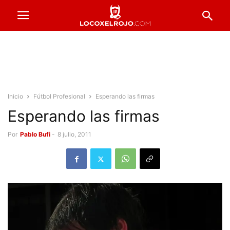
Inicio
Fútbol Profesional
Esperando las firmas
Esperando las firmas
Por
Pablo Bufi
-
8 julio, 2011