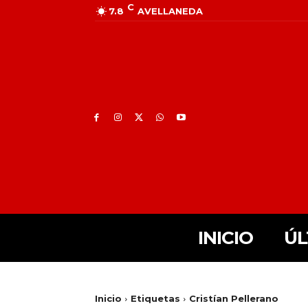
C
7.8
AVELLANEDA
INICIO
ÚL
Inicio
Etiquetas
Cristían Pellerano