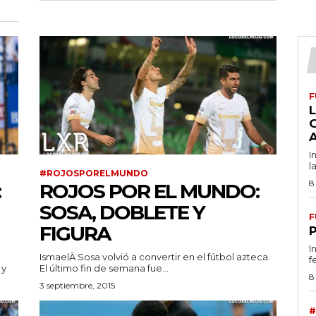
F
L
I
l
#ROJOSPORELMUNDO
8
:
ROJOS POR EL MUNDO:
SOSA, DOBLETE Y
F
FIGURA
I
IsmaelÂ Sosa volvió a convertir en el fútbol azteca.
f
 y
El último fin de semana fue...
8
3 septiembre, 2015
#