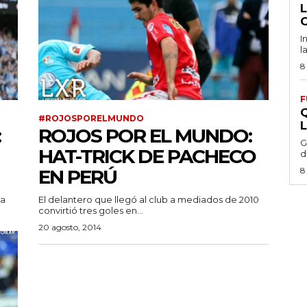
I
l
8
F
#ROJOSPORELMUNDO
:
ROJOS POR EL MUNDO:
G
HAT-TRICK DE PACHECO
d
EN PERÚ
8
da
El delantero que llegó al club a mediados de 2010
convirtió tres goles en...
20 agosto, 2014