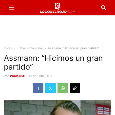
Inicio
Fútbol Profesional
Assmann: “Hicimos un gran partido”
Assmann: “Hicimos un gran
partido”
Por
Pablo Bufi
-
15 octubre, 2011