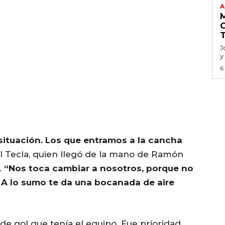
A
J
y
6
situación. Los que entramos a la cancha
el Tecla, quien llegó de la mano de Ramón
.
“Nos toca cambiar a nosotros, porque no
. A lo sumo te da una bocanada de aire
a de gol que tenía el equipo. Fue prioridad