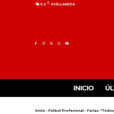
C
9.2
AVELLANEDA
INICIO
ÚL
Inicio
Fútbol Profesional
Farías: "Todos