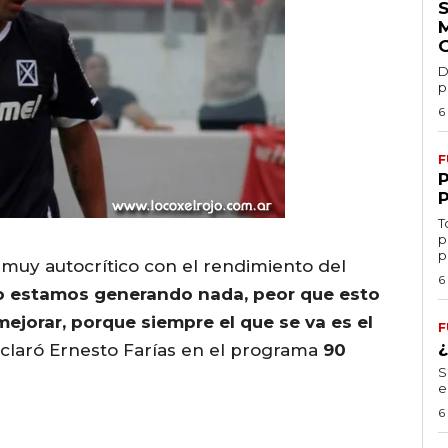
D
p
6
F
T
p
p
muy autocrítico con el rendimiento del
6
o estamos generando nada, peor que esto
jorar, porque siempre el que se va es el
F
eclaró Ernesto Farías en el programa
90
S
e
6