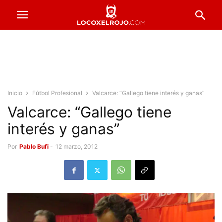
Inicio
Fútbol Profesional
Valcarce: “Gallego tiene interés y ganas”
Valcarce: “Gallego tiene
interés y ganas”
Por
Pablo Bufi
-
12 marzo, 2012