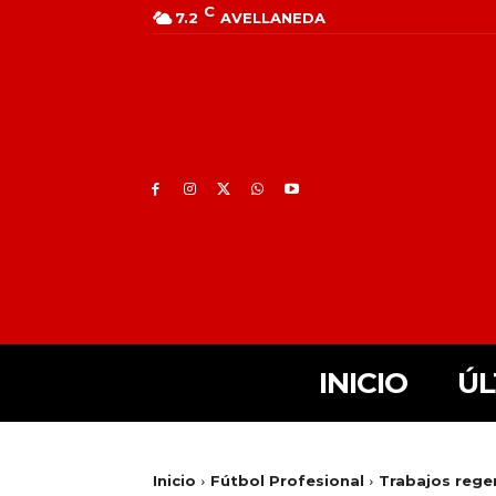
C
7.2
AVELLANEDA
INICIO
ÚL
Inicio
Fútbol Profesional
Trabajos rege