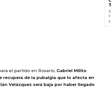
J
y
6
ara el partido en Rosario,
Gabriel Milito
se recupera de la pubalgia que lo afecta en
lián Velázquez será baja por haber llegado