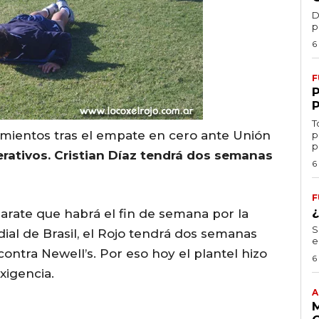
D
p
6
F
T
amientos tras el empate en cero ante Unión
p
p
nerativos. Cristian Díaz tendrá dos semanas
6
F
parate que habrá el fin de semana por la
S
ial de Brasil, el Rojo tendrá dos semanas
e
contra Newell’s. Por eso hoy el plantel hizo
6
xigencia.
A